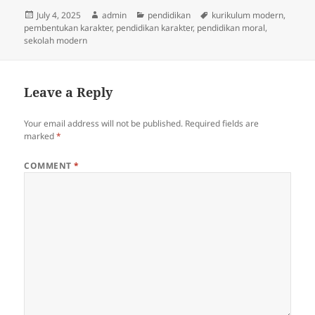
Posted
Author
Categories
Tags
July 4, 2025
admin
pendidikan
kurikulum modern
,
on
pembentukan karakter
,
pendidikan karakter
,
pendidikan moral
,
sekolah modern
Leave a Reply
Your email address will not be published.
Required fields are
marked
*
COMMENT
*