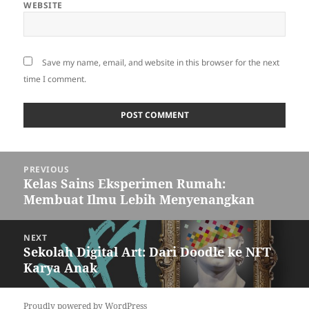
WEBSITE
Save my name, email, and website in this browser for the next
time I comment.
Post
PREVIOUS
navigation
Kelas Sains Eksperimen Rumah:
Previous
Membuat Ilmu Lebih Menyenangkan
post:
NEXT
Sekolah Digital Art: Dari Doodle ke NFT
Next
Karya Anak
post:
Proudly powered by WordPress