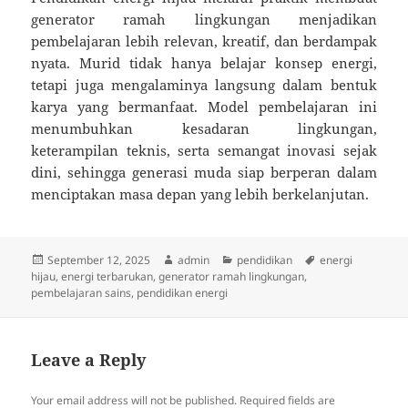
generator ramah lingkungan menjadikan
pembelajaran lebih relevan, kreatif, dan berdampak
nyata. Murid tidak hanya belajar konsep energi,
tetapi juga mengalaminya langsung dalam bentuk
karya yang bermanfaat. Model pembelajaran ini
menumbuhkan kesadaran lingkungan,
keterampilan teknis, serta semangat inovasi sejak
dini, sehingga generasi muda siap berperan dalam
menciptakan masa depan yang lebih berkelanjutan.
Posted
Author
Categories
Tags
September 12, 2025
admin
pendidikan
energi
on
hijau
,
energi terbarukan
,
generator ramah lingkungan
,
pembelajaran sains
,
pendidikan energi
Leave a Reply
Your email address will not be published.
Required fields are