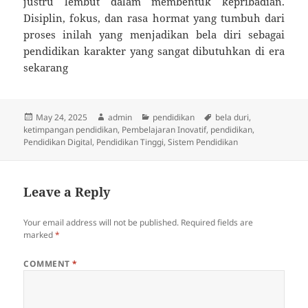
justru lembut dalam membentuk kepribadian.
Disiplin, fokus, dan rasa hormat yang tumbuh dari
proses inilah yang menjadikan bela diri sebagai
pendidikan karakter yang sangat dibutuhkan di era
sekarang
Posted
Author
Categories
Tags
May 24, 2025
admin
pendidikan
bela duri
,
on
ketimpangan pendidikan
,
Pembelajaran Inovatif
,
pendidikan
,
Pendidikan Digital
,
Pendidikan Tinggi
,
Sistem Pendidikan
Leave a Reply
Your email address will not be published.
Required fields are
marked
*
COMMENT
*