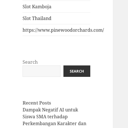
Slot Kamboja
Slot Thailand
https://www.pinewoodorchards.com/
Search
SEARCH
Recent Posts
Dampak Negatif AI untuk
Siswa SMA terhadap
Perkembangan Karakter dan