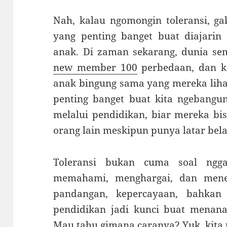
Nah, kalau ngomongin toleransi, gak 
yang penting banget buat diajarin 
anak. Di zaman sekarang, dunia s
new member 100
perbedaan, dan ka
anak bingung sama yang mereka lihat
penting banget buat kita ngebangun
melalui pendidikan, biar mereka b
orang lain meskipun punya latar bel
Toleransi bukan cuma soal ngga
memahami, menghargai, dan mene
pandangan, kepercayaan, bahkan
pendidikan jadi kunci buat menana
Mau tahu gimana caranya? Yuk, kita 