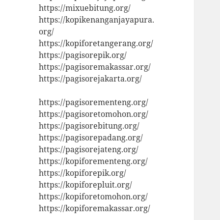
https://mixuebitung.org/
https://kopikenanganjayapura.
org/
https://kopiforetangerang.org/
https://pagisorepik.org/
https://pagisoremakassar.org/
https://pagisorejakarta.org/
https://pagisorementeng.org/
https://pagisoretomohon.org/
https://pagisorebitung.org/
https://pagisorepadang.org/
https://pagisorejateng.org/
https://kopiforementeng.org/
https://kopiforepik.org/
https://kopiforepluit.org/
https://kopiforetomohon.org/
https://kopiforemakassar.org/