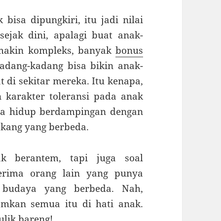
bisa dipungkiri, itu jadi nilai
sejak dini, apalagi buat anak-
emakin kompleks, banyak
bonus
dang-kadang bisa bikin anak-
 di sekitar mereka. Itu kenapa,
 karakter toleransi pada anak
isa hidup berdampingan dengan
akang yang berbeda.
k berantem, tapi juga soal
rima orang lain yang punya
 budaya yang berbeda. Nah,
mkan semua itu di hati anak.
ulik bareng!