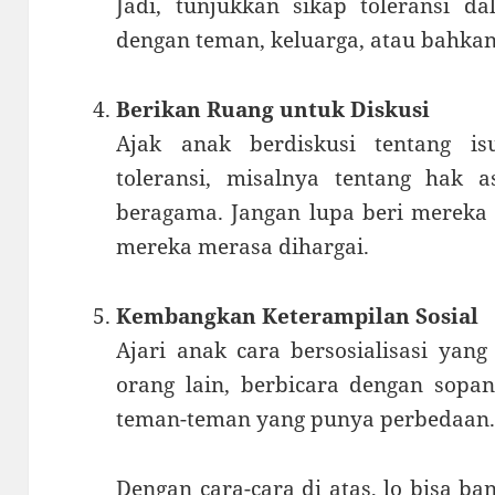
Jadi, tunjukkan sikap toleransi da
dengan teman, keluarga, atau bahkan o
Berikan Ruang untuk Diskusi
Ajak anak berdiskusi tentang is
toleransi, misalnya tentang hak 
beragama. Jangan lupa beri mereka 
mereka merasa dihargai.
Kembangkan Keterampilan Sosial
Ajari anak cara bersosialisasi yan
orang lain, berbicara dengan sopa
teman-teman yang punya perbedaan
Dengan cara-cara di atas, lo bisa b