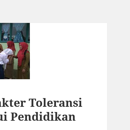
ter Toleransi
ui Pendidikan