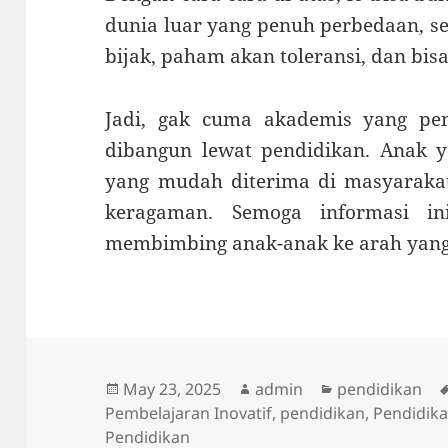
dunia luar yang penuh perbedaan, sek
bijak, paham akan toleransi, dan bis
Jadi, gak cuma akademis yang pent
dibangun lewat pendidikan. Anak ya
yang mudah diterima di masyaraka
keragaman. Semoga informasi i
membimbing anak-anak ke arah yang 
Posted
Author
Categories
May 23, 2025
admin
pendidikan
on
Pembelajaran Inovatif
,
pendidikan
,
Pendidika
Pendidikan