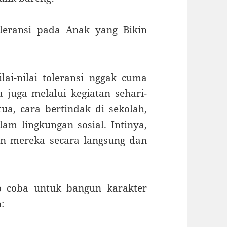
leransi pada Anak yang Bikin
ai-nilai toleransi nggak cuma
a juga melalui kegiatan sehari-
ua, cara bertindak di sekolah,
am lingkungan sosial. Intinya,
in mereka secara langsung dan
o coba untuk bangun karakter
: