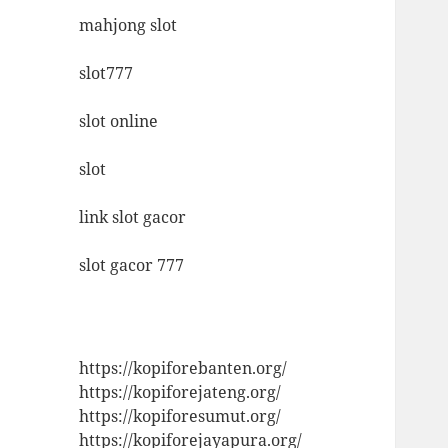
mahjong slot
slot777
slot online
slot
link slot gacor
slot gacor 777
https://kopiforebanten.org/
https://kopiforejateng.org/
https://kopiforesumut.org/
https://kopiforejayapura.org/