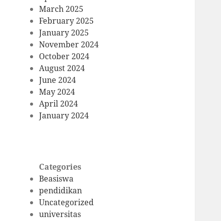
March 2025
February 2025
January 2025
November 2024
October 2024
August 2024
June 2024
May 2024
April 2024
January 2024
Categories
Beasiswa
pendidikan
Uncategorized
universitas