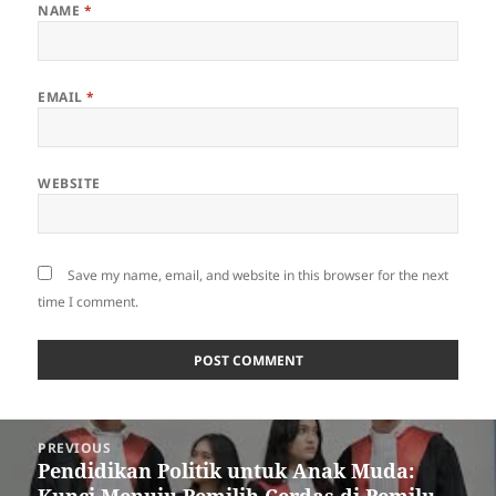
NAME
*
EMAIL
*
WEBSITE
Save my name, email, and website in this browser for the next
time I comment.
Post
PREVIOUS
navigation
Pendidikan Politik untuk Anak Muda:
Previous
Kunci Menuju Pemilih Cerdas di Pemilu