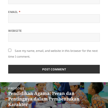
EMAIL
*
WEBSITE
Save my name, email, and website in this browser for the next
time I comment.
Post
PREVIOUS
navigation
Pendidikan Agama: Peran dan
Previous
Pentingnya dalam Pembentukan
post:
Karakter