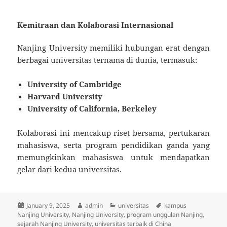
Kemitraan dan Kolaborasi Internasional
Nanjing University memiliki hubungan erat dengan
berbagai universitas ternama di dunia, termasuk:
University of Cambridge
Harvard University
University of California, Berkeley
Kolaborasi ini mencakup riset bersama, pertukaran
mahasiswa, serta program pendidikan ganda yang
memungkinkan mahasiswa untuk mendapatkan
gelar dari kedua universitas.
Posted
Author
Categories
Tags
January 9, 2025
admin
universitas
kampus
on
Nanjing University
,
Nanjing University
,
program unggulan Nanjing
,
sejarah Nanjing University
,
universitas terbaik di China