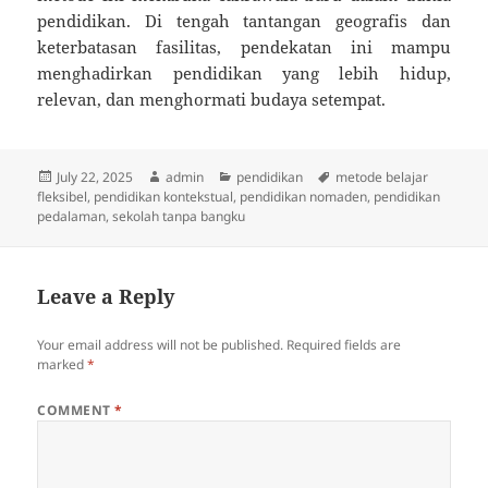
pendidikan. Di tengah tantangan geografis dan
keterbatasan fasilitas, pendekatan ini mampu
menghadirkan pendidikan yang lebih hidup,
relevan, dan menghormati budaya setempat.
Posted
Author
Categories
Tags
July 22, 2025
admin
pendidikan
metode belajar
on
fleksibel
,
pendidikan kontekstual
,
pendidikan nomaden
,
pendidikan
pedalaman
,
sekolah tanpa bangku
Leave a Reply
Your email address will not be published.
Required fields are
marked
*
COMMENT
*