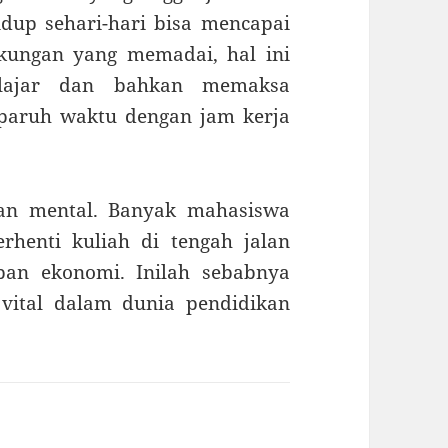
dup sehari-hari bisa mencapai
kungan yang memadai, hal ini
elajar dan bahkan memaksa
paruh waktu dengan jam kerja
nan mental. Banyak mahasiswa
henti kuliah di tengah jalan
ban ekonomi. Inilah sebabnya
vital dalam dunia pendidikan