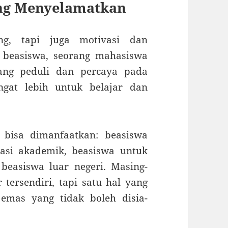
ng Menyelamatkan
g, tapi juga motivasi dan
 beasiswa, seorang mahasiswa
ng peduli dan percaya pada
ngat lebih untuk belajar dan
 bisa dimanfaatkan: beasiswa
tasi akademik, beasiswa untuk
easiswa luar negeri. Masing-
tersendiri, tapi satu hal yang
emas yang tidak boleh disia-