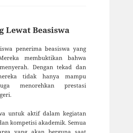
g Lewat Beasiswa
siswa penerima beasiswa yang
 Mereka membuktikan bahwa
 menyerah. Dengan tekad dan
 mereka tidak hanya mampu
juga menorehkan prestasi
eri.
a untuk aktif dalam kegiatan
 dan kompetisi akademik. Semua
arga yang akan berguna saat