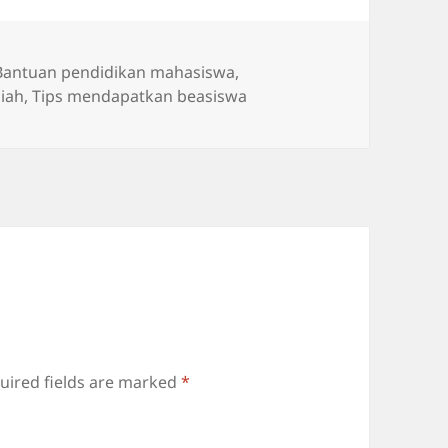
Tags
Bantuan pendidikan mahasiswa
,
liah
,
Tips mendapatkan beasiswa
uired fields are marked
*