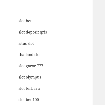
slot bet
slot deposit qris
situs slot
thailand slot
slot gacor 777
slot olympus
slot terbaru
slot bet 100