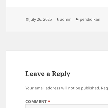
Posted
Author
Categories
July 26, 2025
admin
pendidikan
on
Leave a Reply
Your email address will not be published.
Req
COMMENT
*