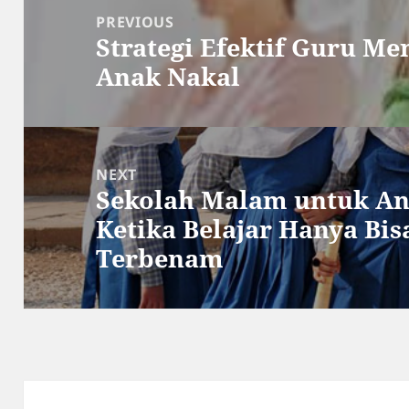
navigation
PREVIOUS
Strategi Efektif Guru Me
Previous
Anak Nakal
post:
NEXT
Sekolah Malam untuk Ana
Next
Ketika Belajar Hanya Bis
post:
Terbenam