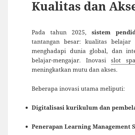
Kualitas dan Akse
Pada tahun 2025,
sistem pendi
tantangan besar: kualitas belajar
menghadapi dunia global, dan inte
belajar-mengajar. Inovasi
slot sp
meningkatkan mutu dan akses.
Beberapa inovasi utama meliputi:
Digitalisasi kurikulum dan pembel
Penerapan Learning Management S