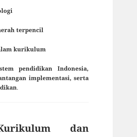
logi
aerah terpencil
 dalam kurikulum
istem pendidikan Indonesia,
antangan implementasi, serta
idikan
.
 Kurikulum dan