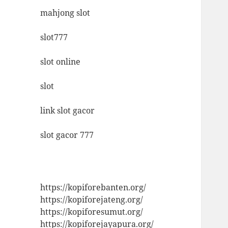
mahjong slot
slot777
slot online
slot
link slot gacor
slot gacor 777
https://kopiforebanten.org/
https://kopiforejateng.org/
https://kopiforesumut.org/
https://kopiforejayapura.org/