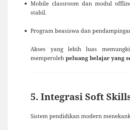
Mobile classroom dan modul offlin
stabil.
Program beasiswa dan pendampingan
Akses yang lebih luas memungk
memperoleh
peluang belajar yang s
5. Integrasi Soft Skil
Sistem pendidikan modern menekan