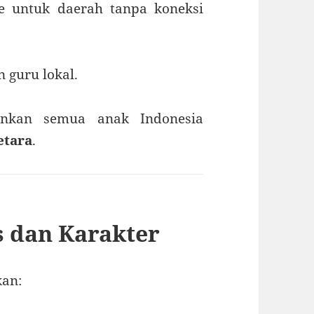
e untuk daerah tanpa koneksi
 guru lokal.
inkan semua anak Indonesia
etara
.
ls dan Karakter
kan: