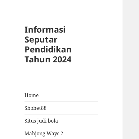
Informasi
Seputar
Pendidikan
Tahun 2024
Home
Sbobet88
Situs judi bola
Mahjong Ways 2