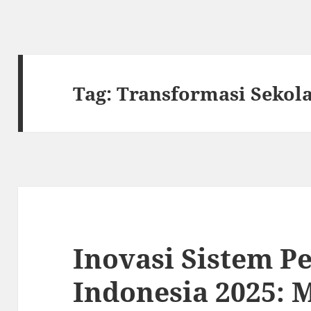
Tag:
Transformasi Sekol
Inovasi Sistem P
Indonesia 2025: