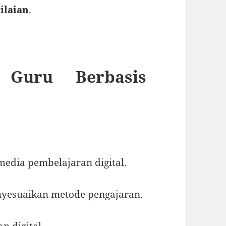
ilaian
.
 Guru Berbasis
edia pembelajaran digital.
nyesuaikan metode pengajaran.
n digital.