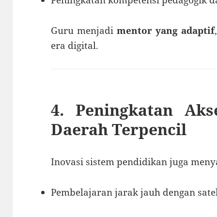
Guru menjadi
mentor yang adaptif
era digital.
4. Peningkatan Aks
Daerah Terpencil
Inovasi sistem pendidikan juga meny
Pembelajaran jarak jauh dengan satel