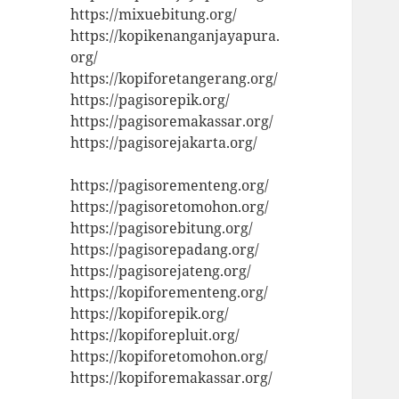
https://mixuebitung.org/
https://kopikenanganjayapura.
org/
https://kopiforetangerang.org/
https://pagisorepik.org/
https://pagisoremakassar.org/
https://pagisorejakarta.org/
https://pagisorementeng.org/
https://pagisoretomohon.org/
https://pagisorebitung.org/
https://pagisorepadang.org/
https://pagisorejateng.org/
https://kopiforementeng.org/
https://kopiforepik.org/
https://kopiforepluit.org/
https://kopiforetomohon.org/
https://kopiforemakassar.org/