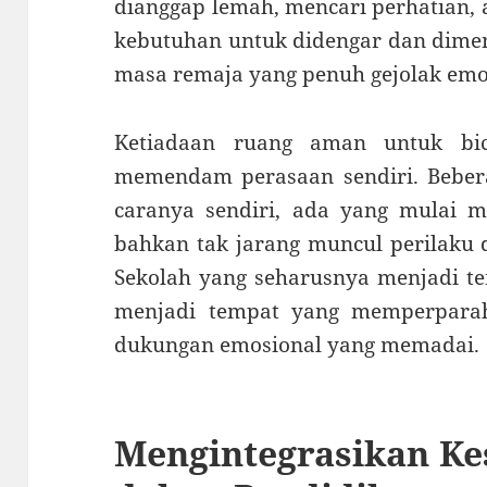
dianggap lemah, mencari perhatian, 
kebutuhan untuk didengar dan dimeng
masa remaja yang penuh gejolak emo
Ketiadaan ruang aman untuk bi
memendam perasaan sendiri. Bebe
caranya sendiri, ada yang mulai me
bahkan tak jarang muncul perilaku d
Sekolah yang seharusnya menjadi tem
menjadi tempat yang memperparah
dukungan emosional yang memadai.
Mengintegrasikan Ke