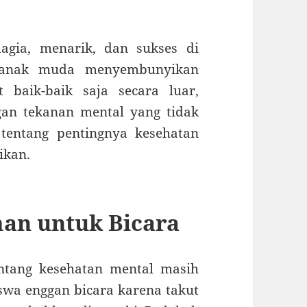
agia, menarik, dan sukses di
 anak muda menyembunyikan
 baik-baik saja secara luar,
an tekanan mental yang tidak
 tentang pentingnya kesehatan
ikan.
an untuk Bicara
ntang kesehatan mental masih
iswa enggan bicara karena takut