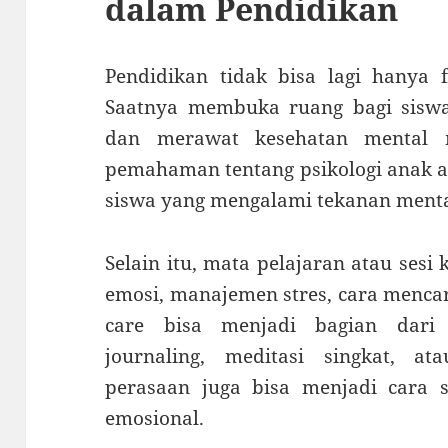
dalam Pendidikan
Pendidikan tidak bisa lagi hanya 
Saatnya membuka ruang bagi sisw
dan merawat kesehatan mental m
pemahaman tentang psikologi anak a
siswa yang mengalami tekanan menta
Selain itu, mata pelajaran atau ses
emosi, manajemen stres, cara mencar
care bisa menjadi bagian dari 
journaling, meditasi singkat, a
perasaan juga bisa menjadi cara 
emosional.