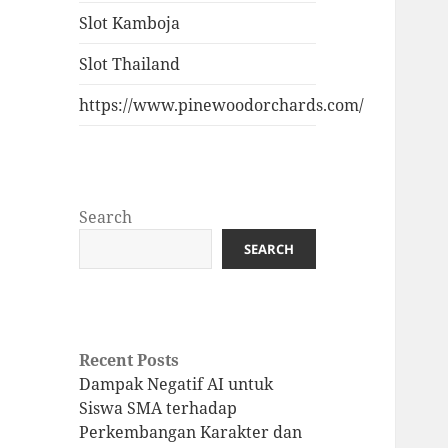
Slot Kamboja
Slot Thailand
https://www.pinewoodorchards.com/
Search
SEARCH
Recent Posts
Dampak Negatif AI untuk
Siswa SMA terhadap
Perkembangan Karakter dan