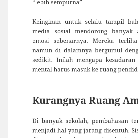
“lebih sempurna”.
Keinginan untuk selalu tampil bah
media sosial mendorong banyak
emosi sebenarnya. Mereka terlihat
namun di dalamnya bergumul deng
sedikit. Inilah mengapa kesadaran
mental harus masuk ke ruang pendid
Kurangnya Ruang Am
Di banyak sekolah, pembahasan te
menjadi hal yang jarang disentuh. S