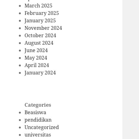
March 2025
February 2025
January 2025
November 2024
October 2024
August 2024
June 2024
May 2024
April 2024
January 2024
Categories
Beasiswa
pendidikan
Uncategorized
universitas