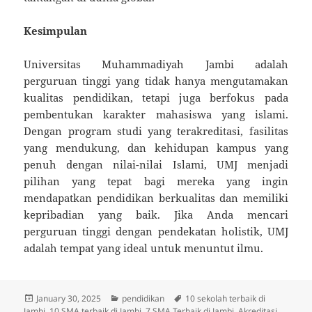
Kesimpulan
Universitas Muhammadiyah Jambi adalah
perguruan tinggi yang tidak hanya mengutamakan
kualitas pendidikan, tetapi juga berfokus pada
pembentukan karakter mahasiswa yang islami.
Dengan program studi yang terakreditasi, fasilitas
yang mendukung, dan kehidupan kampus yang
penuh dengan nilai-nilai Islami, UMJ menjadi
pilihan yang tepat bagi mereka yang ingin
mendapatkan pendidikan berkualitas dan memiliki
kepribadian yang baik. Jika Anda mencari
perguruan tinggi dengan pendekatan holistik, UMJ
adalah tempat yang ideal untuk menuntut ilmu.
Posted
Categories
Tags
January 30, 2025
pendidikan
10 sekolah terbaik di
on
Jambi
,
10 SMA terbaik di Jambi
,
7 SMA Terbaik di Jambi
,
Akreditasi