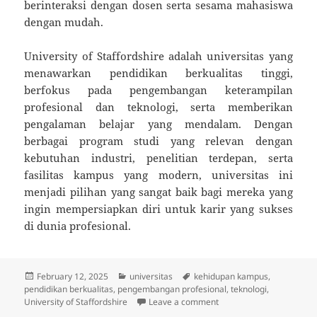
berinteraksi dengan dosen serta sesama mahasiswa
dengan mudah.
University of Staffordshire adalah universitas yang
menawarkan pendidikan berkualitas tinggi,
berfokus pada pengembangan keterampilan
profesional dan teknologi, serta memberikan
pengalaman belajar yang mendalam. Dengan
berbagai program studi yang relevan dengan
kebutuhan industri, penelitian terdepan, serta
fasilitas kampus yang modern, universitas ini
menjadi pilihan yang sangat baik bagi mereka yang
ingin mempersiapkan diri untuk karir yang sukses
di dunia profesional.
Posted
Categories
Tags
February 12, 2025
universitas
kehidupan kampus
,
on
pendidikan berkualitas
,
pengembangan profesional
,
teknologi
,
on University of Staffor
University of Staffordshire
Leave a comment