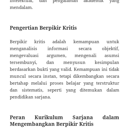
intelektual, dan pengalaman akademik yang
mendalam.
Pengertian Berpikir Kritis
Berpikir kritis adalah kemampuan untuk
menganalisis informasi secara objektif,
mengevaluasi argumen, mengenali asumsi
tersembunyi, dan menyusun kesimpulan
berdasarkan bukti yang valid. Kemampuan ini tidak
muncul secara instan, tetapi dikembangkan secara
bertahap melalui proses belajar yang terstruktur
dan sistematis, seperti yang ditemukan dalam
pendidikan sarjana.
Peran Kurikulum Sarjana dalam
Mengembangkan Berpikir Kritis