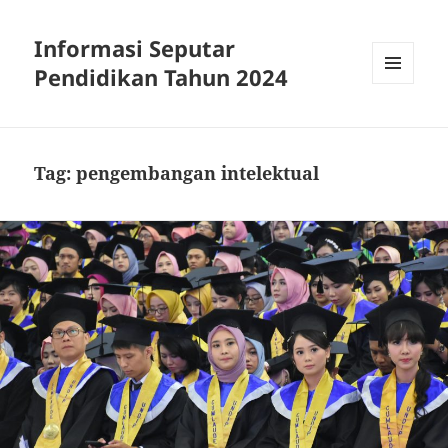
Informasi Seputar
Pendidikan Tahun 2024
MENU
AND
WIDGETS
Tag:
pengembangan intelektual