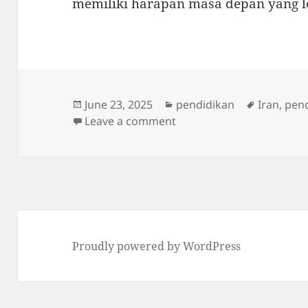
memiliki harapan masa depan yang le
Posted
Categories
Tags
June 23, 2025
pendidikan
Iran
,
pend
on
on Dampak Konflik terha
Leave a comment
Proudly powered by WordPress