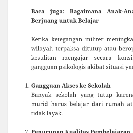
Baca juga: Bagaimana Anak-An
Berjuang untuk Belajar
Ketika ketegangan militer meningka
wilayah terpaksa ditutup atau bero
kesulitan mengajar secara kons
gangguan psikologis akibat situasi y
Gangguan Akses ke Sekolah
Banyak sekolah yang tutup karen
murid harus belajar dari rumah 
tidak layak.
Penurunan Kualitas Pembelajaran