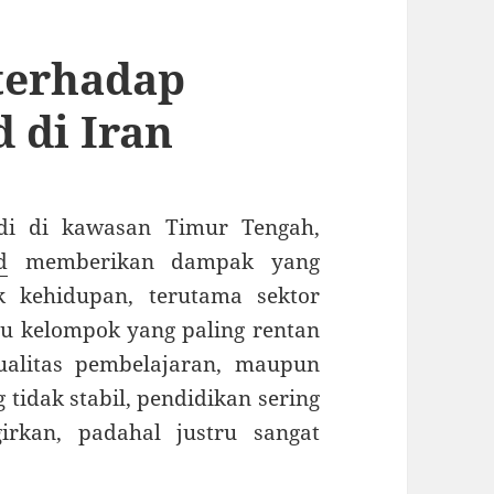
terhadap
 di Iran
adi di kawasan Timur Tengah,
d
memberikan dampak yang
k kehidupan, terutama sektor
tu kelompok yang paling rentan
kualitas pembelajaran, maupun
 tidak stabil, pendidikan sering
irkan, padahal justru sangat