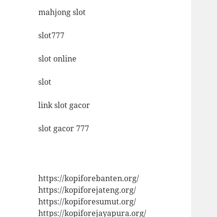
mahjong slot
slot777
slot online
slot
link slot gacor
slot gacor 777
https://kopiforebanten.org/
https://kopiforejateng.org/
https://kopiforesumut.org/
https://kopiforejayapura.org/