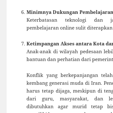
Minimnya Dukungan Pembelajaran
Keterbatasan teknologi dan j
pembelajaran online sulit diterapkan 
Ketimpangan Akses antara Kota da
Anak-anak di wilayah pedesaan leb
bantuan dan perhatian dari pemerint
Konflik yang berkepanjangan tel
kembang generasi muda di Iran. Pen
harus tetap dijaga, meskipun di teng
dari guru, masyarakat, dan l
dibutuhkan agar murid tetap bi