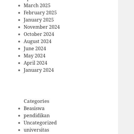
March 2025
February 2025
January 2025
November 2024
October 2024
August 2024
June 2024
May 2024
April 2024
January 2024
Categories
Beasiswa
pendidikan
Uncategorized
universitas