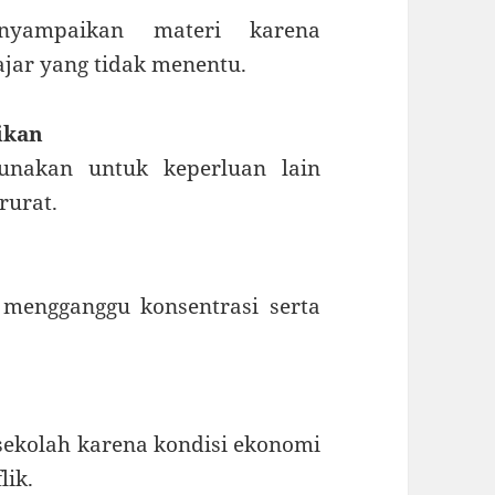
nyampaikan materi karena
lajar yang tidak menentu.
ikan
unakan untuk keperluan lain
rurat.
mengganggu konsentrasi serta
sekolah karena kondisi ekonomi
lik.