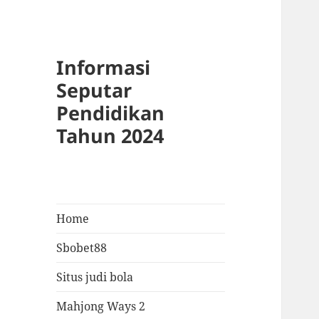
Informasi
Seputar
Pendidikan
Tahun 2024
Home
Sbobet88
Situs judi bola
Mahjong Ways 2