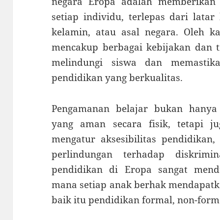
negara Eropa adalah memberikan 
setiap individu, terlepas dari latar
kelamin, atau asal negara. Oleh k
mencakup berbagai kebijakan dan t
melindungi siswa dan memasti
pendidikan yang berkualitas.
Pengamanan belajar bukan hanya 
yang aman secara fisik, tetapi 
mengatur aksesibilitas pendidikan,
perlindungan terhadap diskrimi
pendidikan di Eropa sangat menduk
mana setiap anak berhak mendapatka
baik itu pendidikan formal, non-for