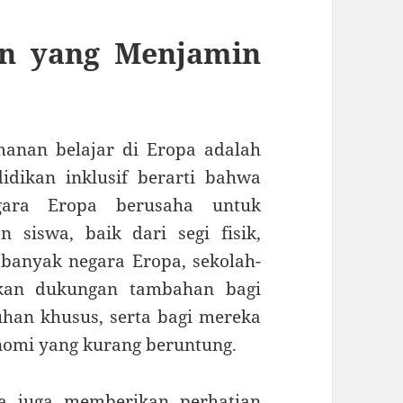
an yang Menjamin
manan belajar di Eropa adalah
didikan inklusif berarti bahwa
egara Eropa berusaha untuk
siswa, baik dari segi fisik,
 banyak negara Eropa, sekolah-
akan dukungan tambahan bagi
uhan khusus, serta bagi mereka
onomi yang kurang beruntung.
pa juga memberikan perhatian