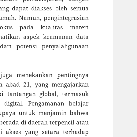
ang dapat diakses oleh semua
rumah. Namun, pengintegrasian
fokus pada kualitas materi
rhatikan aspek keamanan data
dari potensi penyalahgunaan
 juga menekankan pentingnya
an abad 21, yang mengajarkan
i tantangan global, termasuk
 digital. Pengamanan belajar
 upaya untuk menjamin bahwa
berada di daerah terpencil atau
i akses yang setara terhadap