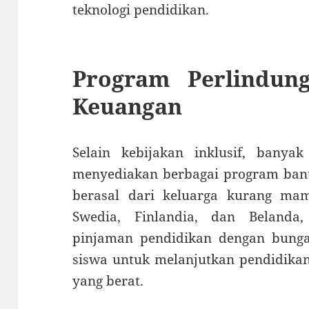
teknologi pendidikan.
Program Perlindun
Keuangan
Selain kebijakan inklusif, bany
menyediakan berbagai program bant
berasal dari keluarga kurang mam
Swedia, Finlandia, dan Beland
pinjaman pendidikan dengan bung
siswa untuk melanjutkan pendidikan
yang berat.