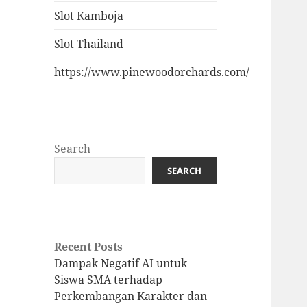
Slot Kamboja
Slot Thailand
https://www.pinewoodorchards.com/
Search
SEARCH
Recent Posts
Dampak Negatif AI untuk
Siswa SMA terhadap
Perkembangan Karakter dan