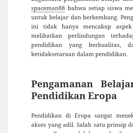
spaceman88
bahwa setiap siswa mem
untuk belajar dan berkembang. Pen
ini tidak hanya mencakup aspek 
melibatkan perlindungan terhad
pendidikan yang berkualitas, 
ketidaksetaraan dalam pendidikan.
Pengamanan Belaja
Pendidikan Eropa
Pendidikan di Eropa sangat men
akses yang adil. Salah satu prinsip 