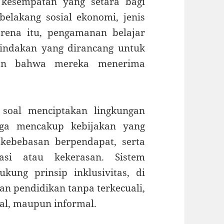
kesempatan yang setara bagi
 belakang sosial ekonomi, jenis
arena itu, pengamanan belajar
indakan yang dirancang untuk
kan bahwa mereka menerima
soal menciptakan lingkungan
juga mencakup kebijakan yang
 kebebasan berpendapat, serta
nasi atau kekerasan. Sistem
ung prinsip inklusivitas, di
n pendidikan tanpa terkecuali,
mal, maupun informal.