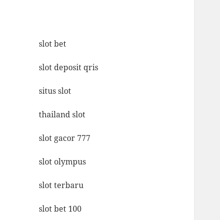
slot bet
slot deposit qris
situs slot
thailand slot
slot gacor 777
slot olympus
slot terbaru
slot bet 100