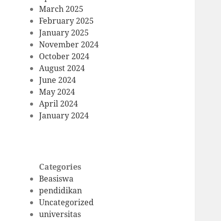
March 2025
February 2025
January 2025
November 2024
October 2024
August 2024
June 2024
May 2024
April 2024
January 2024
Categories
Beasiswa
pendidikan
Uncategorized
universitas