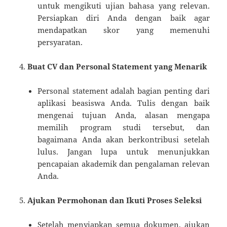
untuk mengikuti ujian bahasa yang relevan.
Persiapkan diri Anda dengan baik agar
mendapatkan skor yang memenuhi
persyaratan.
Buat CV dan Personal Statement yang Menarik
Personal statement adalah bagian penting dari
aplikasi beasiswa Anda. Tulis dengan baik
mengenai tujuan Anda, alasan mengapa
memilih program studi tersebut, dan
bagaimana Anda akan berkontribusi setelah
lulus. Jangan lupa untuk menunjukkan
pencapaian akademik dan pengalaman relevan
Anda.
Ajukan Permohonan dan Ikuti Proses Seleksi
Setelah menyiapkan semua dokumen, ajukan