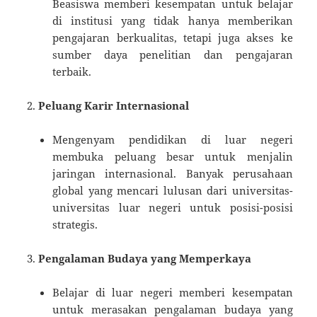
Beasiswa memberi kesempatan untuk belajar
di institusi yang tidak hanya memberikan
pengajaran berkualitas, tetapi juga akses ke
sumber daya penelitian dan pengajaran
terbaik.
Peluang Karir Internasional
Mengenyam pendidikan di luar negeri
membuka peluang besar untuk menjalin
jaringan internasional. Banyak perusahaan
global yang mencari lulusan dari universitas-
universitas luar negeri untuk posisi-posisi
strategis.
Pengalaman Budaya yang Memperkaya
Belajar di luar negeri memberi kesempatan
untuk merasakan pengalaman budaya yang