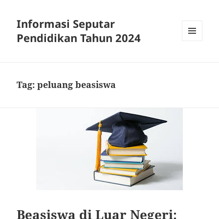
Informasi Seputar
Pendidikan Tahun 2024
MENU
AND
WIDGETS
Tag:
peluang beasiswa
Beasiswa di Luar Negeri: