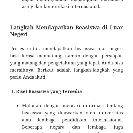
asing dan komunikasi internasional.
Langkah Mendapatkan Beasiswa di Luar
Negeri
Proses untuk mendapatkan beasiswa luar negeri
bisa terasa menantang, namun dengan persiapan
yang matang dan pengetahuan yang tepat, Anda bisa
meraihnya. Berikut adalah langkah-langkah yang
perlu Anda ikuti:
Riset Beasiswa yang Tersedia
Mulailah dengan mencari informasi tentang
beasiswa yang ditawarkan oleh universitas
atau lembaga pendidikan internasional.
Beberapa negara dan lembaga juga