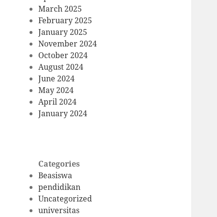
March 2025
February 2025
January 2025
November 2024
October 2024
August 2024
June 2024
May 2024
April 2024
January 2024
Categories
Beasiswa
pendidikan
Uncategorized
universitas