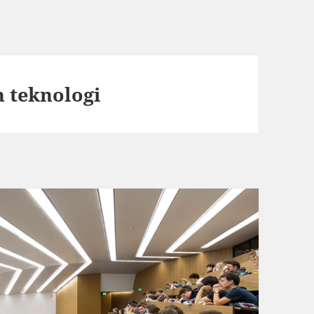
 teknologi