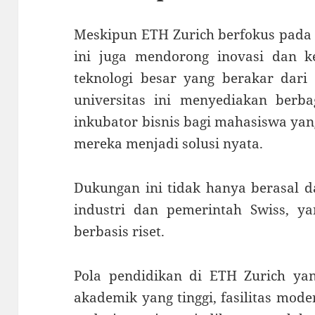
Meskipun ETH Zurich berfokus pada s
ini juga mendorong inovasi dan k
teknologi besar yang berakar dari 
universitas ini menyediakan berb
inkubator bisnis bagi mahasiswa ya
mereka menjadi solusi nyata.
Dukungan ini tidak hanya berasal dar
industri dan pemerintah Swiss, ya
berbasis riset.
Pola pendidikan di ETH Zurich yang
akademik yang tinggi, fasilitas mode