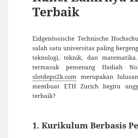
Terbaik
Eidgenössische Technische Hochschu
salah satu universitas paling bergen
teknologi, teknik, dan matematik
termasuk pemenang Hadiah Nobe
slotdepo2k.com
merupakan lulusan 
membuat ETH Zurich begitu ung
terbaik?
1. Kurikulum Berbasis Pe