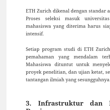
ETH Zurich dikenal dengan standar a
Proses seleksi masuk universita
mahasiswa yang diterima harus si
intensif.
Setiap program studi di ETH Zuri
pemahaman yang mendalam terha
Mahasiswa dituntut untuk menyele
proyek penelitian, dan ujian ketat, 
tantangan ilmiah yang sesungguhnya
3. Infrastruktur dan 