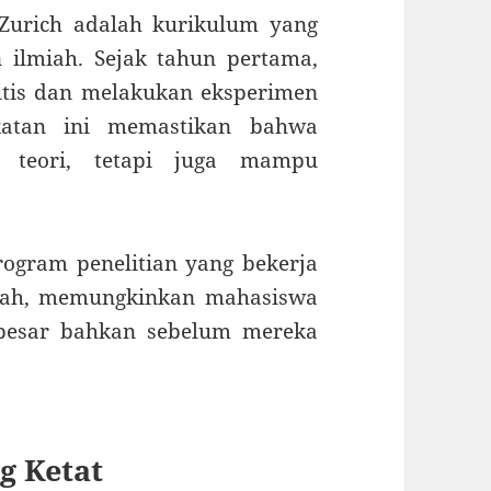
Zurich adalah kurikulum yang
 ilmiah. Sejak tahun pertama,
itis dan melakukan eksperimen
ekatan ini memastikan bahwa
teori, tetapi juga mampu
ogram penelitian yang bekerja
ntah, memungkinkan mahasiswa
 besar bahkan sebelum mereka
g Ketat