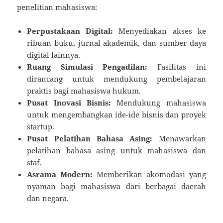
penelitian mahasiswa:
Perpustakaan Digital:
Menyediakan akses ke
ribuan buku, jurnal akademik, dan sumber daya
digital lainnya.
Ruang Simulasi Pengadilan:
Fasilitas ini
dirancang untuk mendukung pembelajaran
praktis bagi mahasiswa hukum.
Pusat Inovasi Bisnis:
Mendukung mahasiswa
untuk mengembangkan ide-ide bisnis dan proyek
startup.
Pusat Pelatihan Bahasa Asing:
Menawarkan
pelatihan bahasa asing untuk mahasiswa dan
staf.
Asrama Modern:
Memberikan akomodasi yang
nyaman bagi mahasiswa dari berbagai daerah
dan negara.