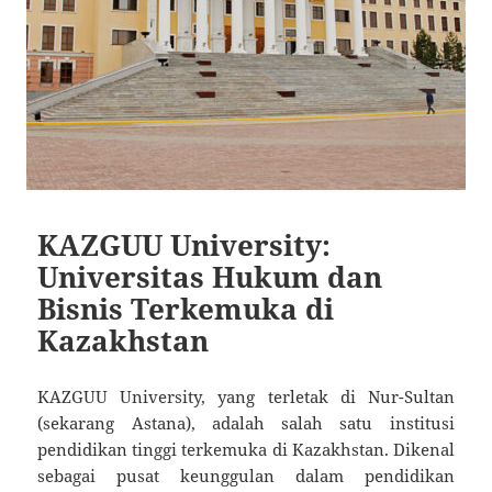
KAZGUU University:
Universitas Hukum dan
Bisnis Terkemuka di
Kazakhstan
KAZGUU University, yang terletak di Nur-Sultan
(sekarang Astana), adalah salah satu institusi
pendidikan tinggi terkemuka di Kazakhstan. Dikenal
sebagai pusat keunggulan dalam pendidikan