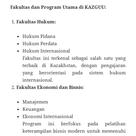
Fakultas dan Program Utama di KAZGUU:
Fakultas Hukum:
Hukum Pidana
Hukum Perdata
Hukum Internasional
Fakultas ini terkenal sebagai salah satu yang
terbaik di Kazakhstan, dengan pengajaran
yang berorientasi pada sistem hukum
internasional.
Fakultas Ekonomi dan Bisnis:
Manajemen
Keuangan
Ekonomi Internasional
Program ini berfokus pada pelatihan
keterampilan bisnis modern untuk memenuhi