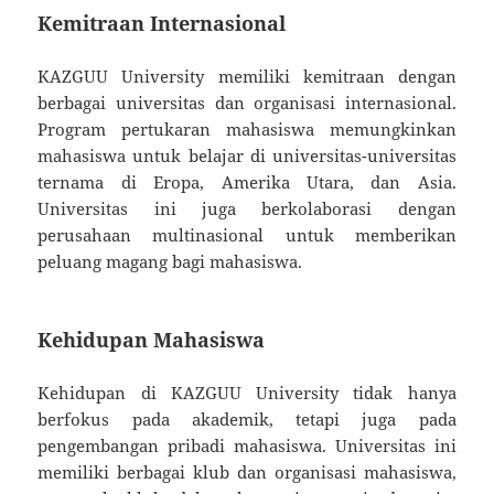
Kemitraan Internasional
KAZGUU University memiliki kemitraan dengan
berbagai universitas dan organisasi internasional.
Program pertukaran mahasiswa memungkinkan
mahasiswa untuk belajar di universitas-universitas
ternama di Eropa, Amerika Utara, dan Asia.
Universitas ini juga berkolaborasi dengan
perusahaan multinasional untuk memberikan
peluang magang bagi mahasiswa.
Kehidupan Mahasiswa
Kehidupan di KAZGUU University tidak hanya
berfokus pada akademik, tetapi juga pada
pengembangan pribadi mahasiswa. Universitas ini
memiliki berbagai klub dan organisasi mahasiswa,