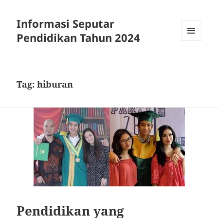
Informasi Seputar
Pendidikan Tahun 2024
MENU
AND
WIDGETS
Tag:
hiburan
Pendidikan yang