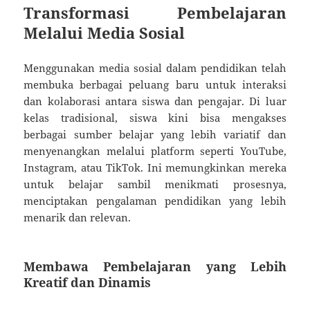
Transformasi Pembelajaran
Melalui Media Sosial
Menggunakan media sosial dalam pendidikan telah
membuka berbagai peluang baru untuk interaksi
dan kolaborasi antara siswa dan pengajar. Di luar
kelas tradisional, siswa kini bisa mengakses
berbagai sumber belajar yang lebih variatif dan
menyenangkan melalui platform seperti YouTube,
Instagram, atau TikTok. Ini memungkinkan mereka
untuk belajar sambil menikmati prosesnya,
menciptakan pengalaman pendidikan yang lebih
menarik dan relevan.
Membawa Pembelajaran yang Lebih
Kreatif dan Dinamis