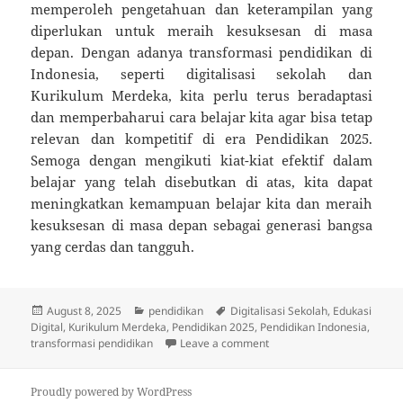
memperoleh pengetahuan dan keterampilan yang
diperlukan untuk meraih kesuksesan di masa
depan. Dengan adanya transformasi pendidikan di
Indonesia, seperti digitalisasi sekolah dan
Kurikulum Merdeka, kita perlu terus beradaptasi
dan memperbaharui cara belajar kita agar bisa tetap
relevan dan kompetitif di era Pendidikan 2025.
Semoga dengan mengikuti kiat-kiat efektif dalam
belajar yang telah disebutkan di atas, kita dapat
meningkatkan kemampuan belajar kita dan meraih
kesuksesan di masa depan sebagai generasi bangsa
yang cerdas dan tangguh.
Posted
Categories
Tags
August 8, 2025
pendidikan
Digitalisasi Sekolah
,
Edukasi
on
Digital
,
Kurikulum Merdeka
,
Pendidikan 2025
,
Pendidikan Indonesia
,
on Mahasiswa Wajib Tahu! 
transformasi pendidikan
Leave a comment
Proudly powered by WordPress