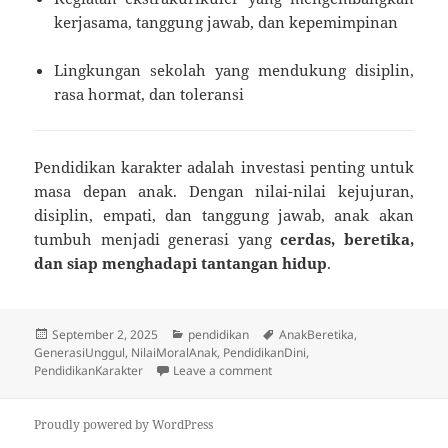
kerjasama, tanggung jawab, dan kepemimpinan
Lingkungan sekolah yang mendukung disiplin,
rasa hormat, dan toleransi
Pendidikan karakter adalah investasi penting untuk
masa depan anak. Dengan nilai-nilai kejujuran,
disiplin, empati, dan tanggung jawab, anak akan
tumbuh menjadi generasi yang
cerdas, beretika,
dan siap menghadapi tantangan hidup
.
Posted
Categories
Tags
September 2, 2025
pendidikan
AnakBeretika
,
on
GenerasiUnggul
,
NilaiMoralAnak
,
PendidikanDini
,
on Pendidikan Karakter: Fondas
PendidikanKarakter
Leave a comment
Proudly powered by WordPress