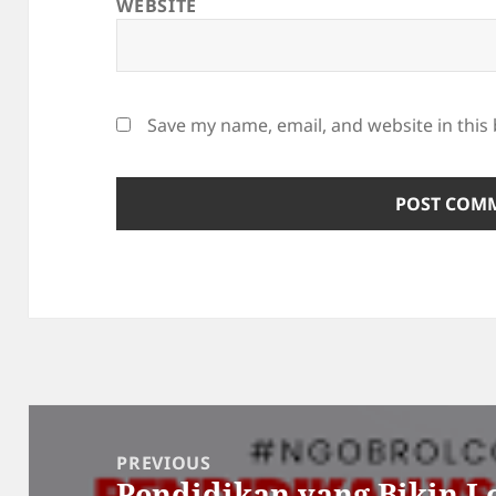
WEBSITE
Save my name, email, and website in this
Post
navigation
PREVIOUS
Pendidikan yang Bikin L
Previous