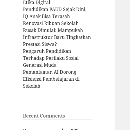
Etika Digital
Pendidikan PAUD Sejak Dini,
IQ Anak Bisa Terasah
Renovasi Ribuan Sekolah
Rusak Dimulai: Mampukah
Infrastruktur Baru Tingkatkan
Prestasi Siswa?
Pengaruh Pendidikan
Terhadap Perilaku Sosial
Generasi Muda
Pemanfaatan AI Dorong
Efisiensi Pembelajaran di
Sekolah
Recent Comments