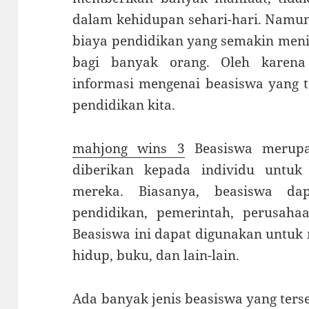
dalam kehidupan sehari-hari. Namun
biaya pendidikan yang semakin men
bagi banyak orang. Oleh karena
informasi mengenai beasiswa yang 
pendidikan kita.
mahjong wins 3
Beasiswa merupa
diberikan kepada individu untu
mereka. Biasanya, beasiswa da
pendidikan, pemerintah, perusahaan
Beasiswa ini dapat digunakan untuk
hidup, buku, dan lain-lain.
Ada banyak jenis beasiswa yang ters