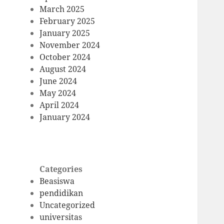
March 2025
February 2025
January 2025
November 2024
October 2024
August 2024
June 2024
May 2024
April 2024
January 2024
Categories
Beasiswa
pendidikan
Uncategorized
universitas