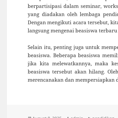
berpartisipasi dalam seminar, work
yang diadakan oleh lembaga pendidi
Dengan mengikuti acara tersebut, ki
langsung mengenai beasiswa terbaru 
Selain itu, penting juga untuk memp
beasiswa. Beberapa beasiswa memili
jika kita melewatkannya, maka k
beasiswa tersebut akan hilang. Ole
merencanakan dan mempersiapkan 