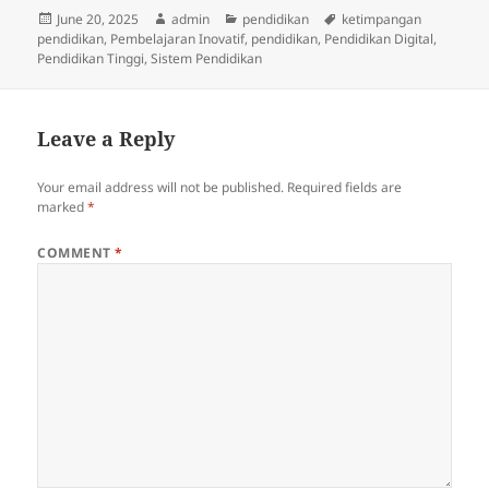
Posted
Author
Categories
Tags
June 20, 2025
admin
pendidikan
ketimpangan
on
pendidikan
,
Pembelajaran Inovatif
,
pendidikan
,
Pendidikan Digital
,
Pendidikan Tinggi
,
Sistem Pendidikan
Leave a Reply
Your email address will not be published.
Required fields are
marked
*
COMMENT
*