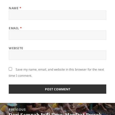
NAME
*
EMAIL
*
WEBSITE
Save my name, email, and website in this browser for the next
time I comment.
Post
PREVIOUS
navigation
Dari Sampah Jadi Ilmu: Manfaat Proyek
Previous