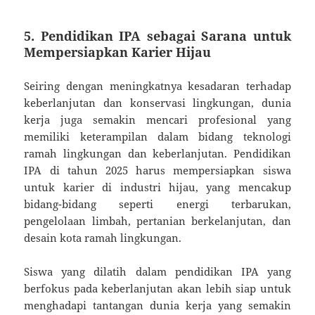
5. Pendidikan IPA sebagai Sarana untuk
Mempersiapkan Karier Hijau
Seiring dengan meningkatnya kesadaran terhadap
keberlanjutan dan konservasi lingkungan, dunia
kerja juga semakin mencari profesional yang
memiliki keterampilan dalam bidang teknologi
ramah lingkungan dan keberlanjutan. Pendidikan
IPA di tahun 2025 harus mempersiapkan siswa
untuk karier di industri hijau, yang mencakup
bidang-bidang seperti energi terbarukan,
pengelolaan limbah, pertanian berkelanjutan, dan
desain kota ramah lingkungan.
Siswa yang dilatih dalam pendidikan IPA yang
berfokus pada keberlanjutan akan lebih siap untuk
menghadapi tantangan dunia kerja yang semakin