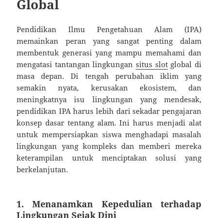
Global
Pendidikan Ilmu Pengetahuan Alam (IPA)
memainkan peran yang sangat penting dalam
membentuk generasi yang mampu memahami dan
mengatasi tantangan lingkungan
situs slot
global di
masa depan. Di tengah perubahan iklim yang
semakin nyata, kerusakan ekosistem, dan
meningkatnya isu lingkungan yang mendesak,
pendidikan IPA harus lebih dari sekadar pengajaran
konsep dasar tentang alam. Ini harus menjadi alat
untuk mempersiapkan siswa menghadapi masalah
lingkungan yang kompleks dan memberi mereka
keterampilan untuk menciptakan solusi yang
berkelanjutan.
1. Menanamkan Kepedulian terhadap
Lingkungan Sejak Dini