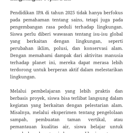
Pendidikan IPA di tahun 2025 tidak hanya berfokus
pada pemahaman tentang sains, tetapi juga pada
pengembangan rasa peduli terhadap lingkungan.
Siswa perlu diberi wawasan tentang isu-isu global
yang berkaitan dengan lingkungan, seperti
perubahan iklim, polusi, dan konservasi alam.
Dengan memahami dampak dari aktivitas manusia
terhadap planet ini, mereka dapat merasa lebih
terdorong untuk berperan aktif dalam melestarikan
lingkungan.
Melalui pembelajaran yang lebih praktis dan
berbasis proyek, siswa bisa terlibat langsung dalam
kegiatan yang berkaitan dengan pelestarian alam.
Misalnya, melalui eksperimen tentang pengelolaan
sampah, pembuatan taman vertikal, atau
pemantauan kualitas air, siswa belajar untuk