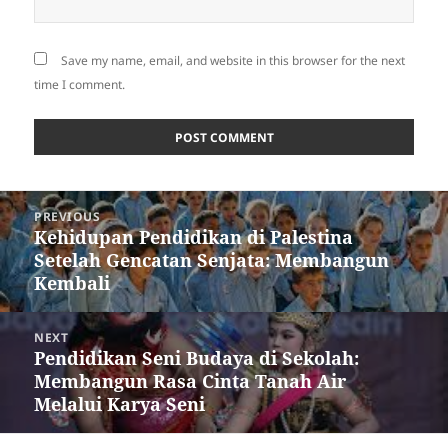
Save my name, email, and website in this browser for the next
time I comment.
Post
PREVIOUS
navigation
Kehidupan Pendidikan di Palestina
Previous
Setelah Gencatan Senjata: Membangun
post:
Kembali
NEXT
Pendidikan Seni Budaya di Sekolah:
Next
Membangun Rasa Cinta Tanah Air
post:
Melalui Karya Seni