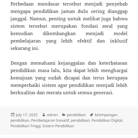
Perbedaan mendasar tersebut menjadi penyebab
mengapa pendidikan jaman dulu sering dianggap
janggal. Namun, penting untuk melihat juga bahwa
sistem tersebut merupakan fondasi awal yang
kemudian dikembangkan menjadi model
pembelajaran yang lebih efektif dan inklusif
sekarang ini.
Dengan memahami kejanggalan dan keterbatasan
pendidikan masa lalu, kita dapat lebih menghargai
kemajuan yang sudah dicapai dan terus berupaya
memperbaiki sistem agar pendidikan menjadi lebih
berkualitas dan merata untuk semua generasi.
Posted
Author
Categories
Tags
July 17, 2025
admin
pendidikan
ketimpangan
on
pendidikan
,
Pembelajaran Inovatif
,
pendidikan
,
Pendidikan Digital
,
Pendidikan Tinggi
,
Sistem Pendidikan