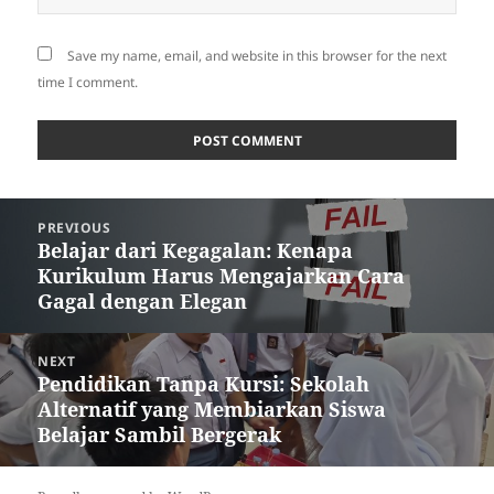
Save my name, email, and website in this browser for the next
time I comment.
Post
PREVIOUS
navigation
Belajar dari Kegagalan: Kenapa
Previous
Kurikulum Harus Mengajarkan Cara
post:
Gagal dengan Elegan
NEXT
Pendidikan Tanpa Kursi: Sekolah
Next
Alternatif yang Membiarkan Siswa
post:
Belajar Sambil Bergerak