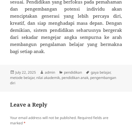
sesuai. Pendidikan yang berfokus pada pemahaman
dan pengembangan potensi individu akan
menciptakan generasi yang lebih percaya diri,
kreatif, dan siap menghadapi masa depan. Dengan
demikian, sistem pendidikan seharusnya bergerak
dari sekadar mengejar angka sempurna ke arah
membangun pengalaman belajar yang bermakna
bagi setiap anak.
Posted
Author
Categories
Tags
July 22, 2025
admin
pendidikan
gaya belajar
,
on
metode belajar
,
nilai akademik
,
pendidikan anak
,
pengembangan
diri
Leave a Reply
Your email address will not be published.
Required fields are
marked
*